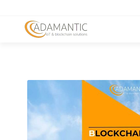
Blockchain
per
il