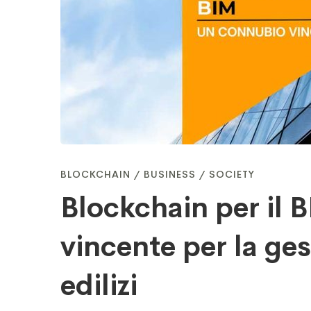
BIM:
connubio
vincente
per
BLOCKCHAIN
/
BUSINESS
/
SOCIETY
Blockchain per il 
la
vincente per la ges
gestione
edilizi