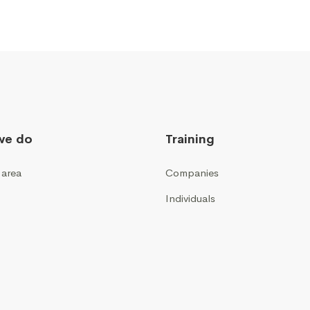
we do
Training
 area
Companies
Individuals