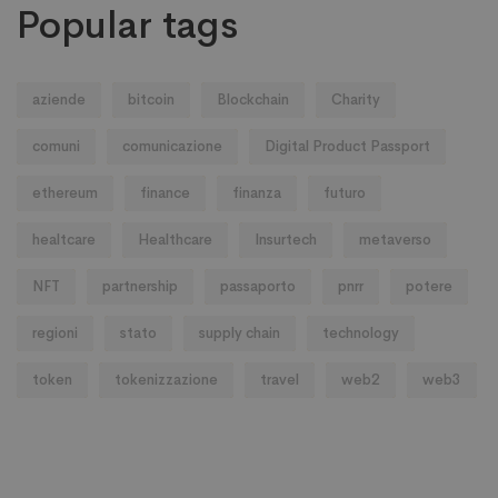
Popular tags
aziende
bitcoin
Blockchain
Charity
comuni
comunicazione
Digital Product Passport
ethereum
finance
finanza
futuro
healtcare
Healthcare
Insurtech
metaverso
NFT
partnership
passaporto
pnrr
potere
regioni
stato
supply chain
technology
token
tokenizzazione
travel
web2
web3