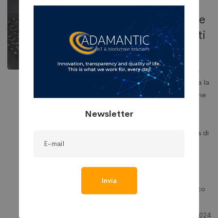
SOCIETY
Prega che
non capiti
a te…
In una società
che estremizza la
centralizzazione
del potere e
Newsletter
fallisce nelle
proprie attività di
garanzia è
sempre …
Invia
Domenico
Barra
15 Marzo 2024