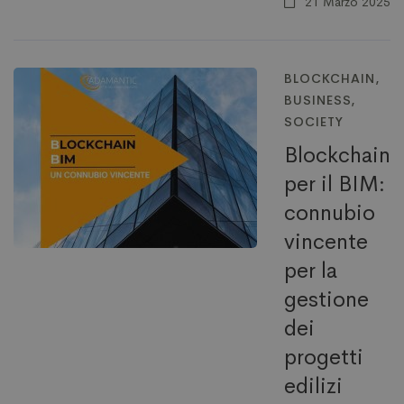
21 Marzo 2025
BLOCKCHAIN
,
BUSINESS
,
SOCIETY
Blockchain
per il BIM:
connubio
vincente
per la
gestione
dei
progetti
edilizi