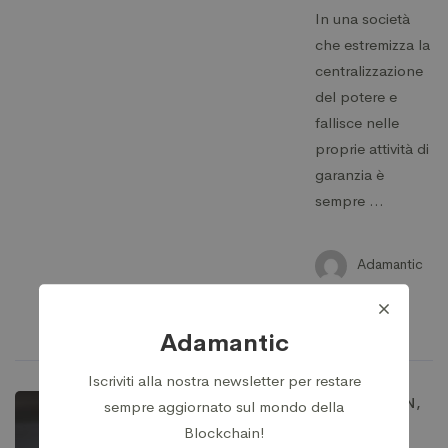
In una società
che estremizza la
centralizzazione
del potere e
fallisce nelle
proprie attività di
garanzia è
sempre …
Adamantic
28 Ottobre
2024
Adamantic
Iscriviti alla nostra newsletter per restare
BLOCKCHAIN
,
sempre aggiornato sul mondo della
BUSINESS
,
Blockchain!