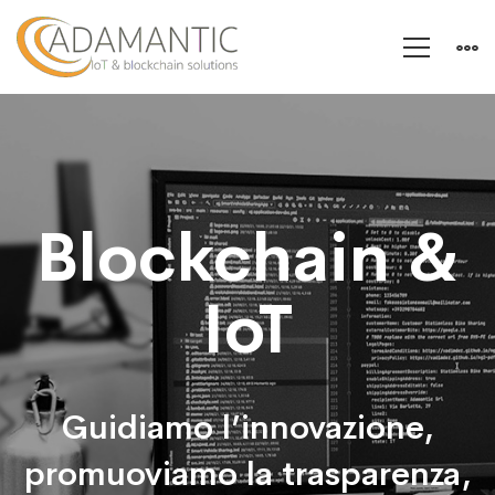
Home
Page
Blockchain &
IoT
Guidiamo l’innovazione,
promuoviamo la trasparenza,