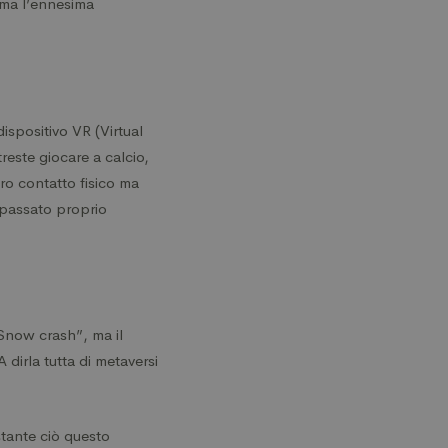
 ma l’ennesima
ispositivo VR (Virtual
reste giocare a calcio,
ero contatto fisico ma
 passato proprio
Snow crash”, ma il
dirla tutta di metaversi
stante ciò questo