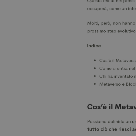
Questa realtà nei prossi
alla
occuperà, come un inter
Molti, però, non hanno 
Blockc
prossimo step evolutivo 
Indice
Cos’è il Metavers
Come si entra ne
Chi ha inventato 
Metaverso e Bloc
Cos’è il Meta
Possiamo definirlo un un
tutto ciò che riesci 