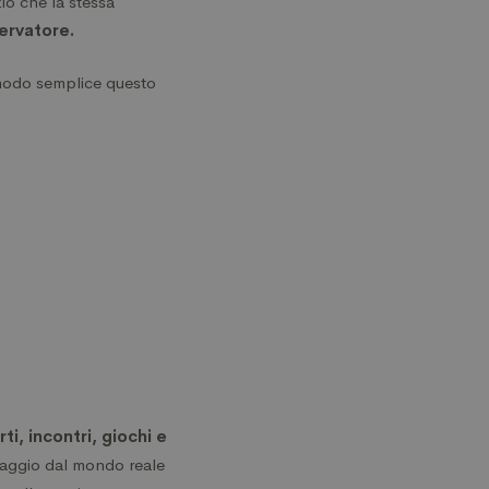
io che la stessa
servatore.
 modo semplice questo
ti, incontri, giochi e
saggio dal mondo reale