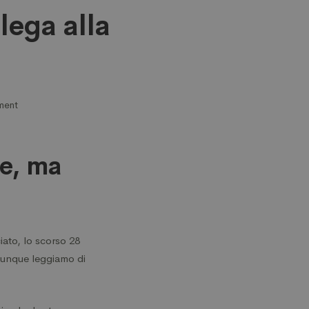
lega alla
ment
le, ma
ato, lo scorso 28
vunque leggiamo di