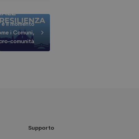
 è il momento
come i Comuni,
micro-comunità
Supporto