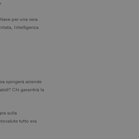
e?
chiave per una vera
ntata, Intelligenza
osa spingerà aziende
abili? Chi garantirà la
re sulla
ptovalute tutto era