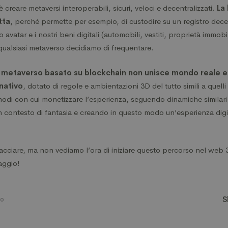
è creare metaversi interoperabili, sicuri, veloci e decentralizzati.
La
tta
, perché permette per esempio, di custodire su un registro decen
o avatar e i nostri beni digitali (automobili, vestiti, proprietà immobi
in qualsiasi metaverso decidiamo di frequentare.
 metaverso basato su blockchain non unisce mondo reale e 
nativo
, dotato di regole e ambientazioni 3D del tutto simili a quell
modi con cui monetizzare l’esperienza, seguendo dinamiche similar
n contesto di fantasia e creando in questo modo un’esperienza digi
racciare, ma non vediamo l’ora di iniziare questo percorso nel web 
aggio!
S
so