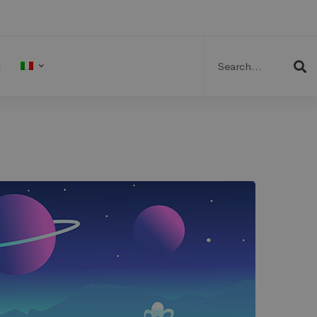
Search
for:
g