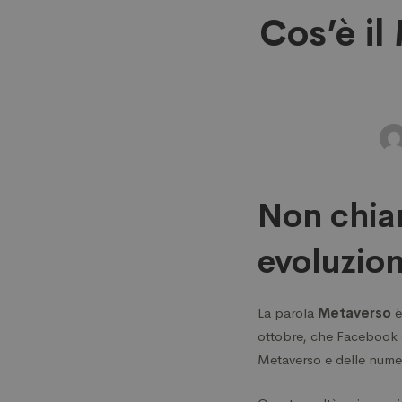
Cos’è
Cos’è il
il
Metav
e
Non chiam
come
evoluzio
si
La parola
Metaverso
è
ottobre, che Facebook c
colleg
Metaverso e delle numer