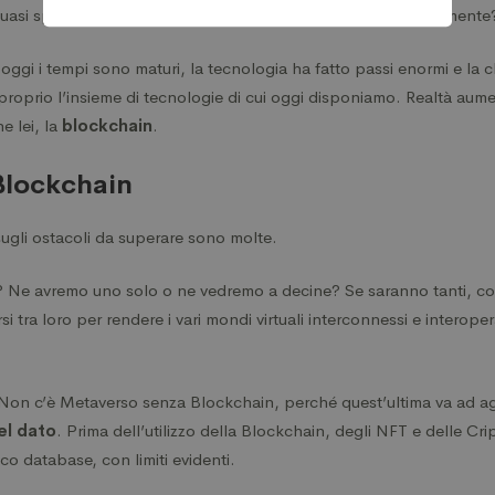
quasi sparito; quindi perché adesso dovrebbe andare diversament
 oggi i tempi sono maturi, la tecnologia ha fatto passi enormi e la 
proprio l’insieme di tecnologie di cui oggi disponiamo. Realtà aume
ne lei, la
blockchain
.
Blockchain
 sugli ostacoli da superare sono molte.
o? Ne avremo uno solo o ne vedremo a decine? Se saranno tanti, c
 tra loro per rendere i vari mondi virtuali interconnessi e interoper
 Non c’è Metaverso senza Blockchain, perché quest’ultima va ad agi
el dato
. Prima dell’utilizzo della Blockchain, degli NFT e delle Cri
o database, con limiti evidenti.