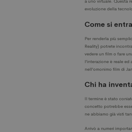
a uno virtuale. Questa 
evoluzione della tecno
Come si entr
Per renderla più semplic
Reality) potrete incontr
vedere un film o fare un
l’interazione è reale ed
nell’omonimo film di J
Chi ha invent
Il termine è stato coni
concetto potrebbe essere
ne abbiamo già visti ta
Arrivò a numeri importa