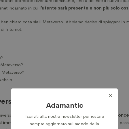
mi anni potrebbe diventare dominante, fino a definire il nuovo spaz
net incarnato in cui
l’utente sarà presente e non più solo os
ben chiaro cosa sia il Metaverso. Abbiamo deciso di spiegarvi in
hain
di Internet.
o?
l Metaverso?
il Metaverso?
kchain
verso?
Adamantic
iverso parallelo, sempre online, fatto di
esperienze, film, concer
Iscriviti alla nostra newsletter per restare
ad immaginare, ma in forma digitale
. Rappresenta quindi il pas
sempre aggiornato sul mondo della