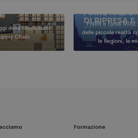
PNRR e fondi MISE:
ggi della blockchain
delle piccole realtà 
Supply Chain
le Regioni, le 
facciamo
Formazione