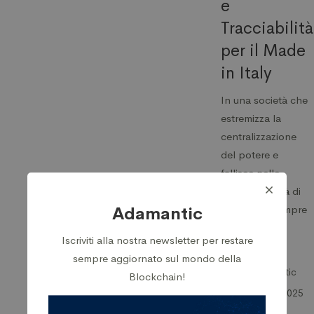
e
Tracciabilità
per il Made
in Italy
In una società che
estremizza la
centralizzazione
del potere e
fallisce nelle
proprie attività di
garanzia è sempre
Adamantic
…
Iscriviti alla nostra newsletter per restare
sempre aggiornato sul mondo della
Adamantic
Blockchain!
21 Marzo 2025