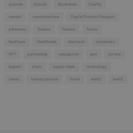
aziende
bitcoin
Blockchain
Charity
comuni
comunicazione
Digital Product Passport
ethereum
finance
finanza
futuro
healtcare
Healthcare
Insurtech
metaverso
NFT
partnership
passaporto
pnrr
potere
regioni
stato
supply chain
technology
token
tokenizzazione
travel
web2
web3