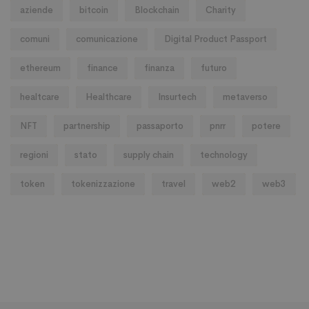
aziende
bitcoin
Blockchain
Charity
comuni
comunicazione
Digital Product Passport
ethereum
finance
finanza
futuro
healtcare
Healthcare
Insurtech
metaverso
NFT
partnership
passaporto
pnrr
potere
regioni
stato
supply chain
technology
token
tokenizzazione
travel
web2
web3