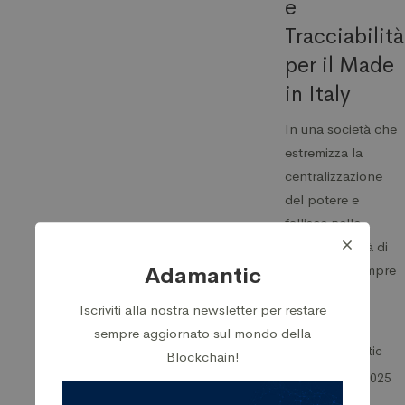
e
Tracciabilità
per il Made
in Italy
In una società che
estremizza la
centralizzazione
del potere e
fallisce nelle
proprie attività di
garanzia è sempre
Adamantic
…
Iscriviti alla nostra newsletter per restare
sempre aggiornato sul mondo della
Adamantic
Blockchain!
21 Marzo 2025