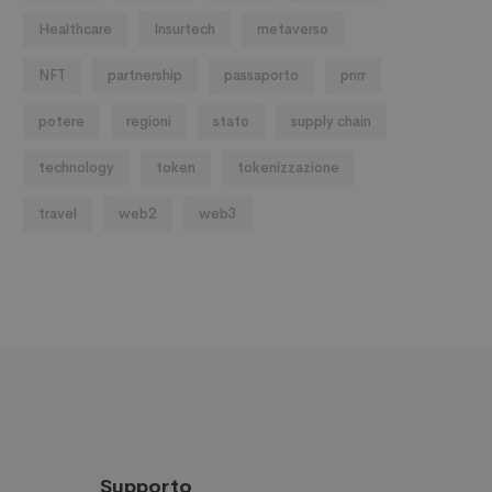
Healthcare
Insurtech
metaverso
NFT
partnership
passaporto
pnrr
potere
regioni
stato
supply chain
technology
token
tokenizzazione
travel
web2
web3
Supporto