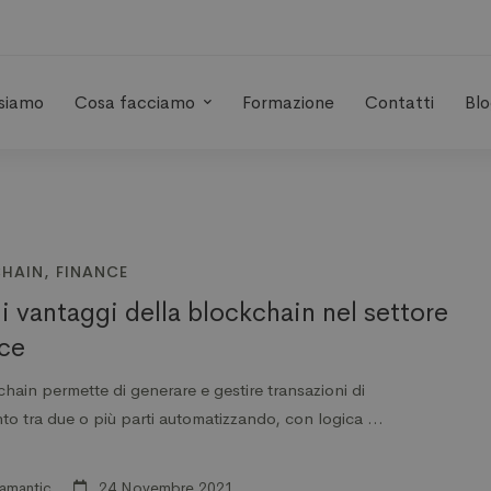
 siamo
Cosa facciamo
Formazione
Contatti
Blo
HAIN
,
FINANCE
 i vantaggi della blockchain nel settore
ce
hain permette di generare e gestire transazioni di
o tra due o più parti automatizzando, con logica …
amantic
24 Novembre 2021