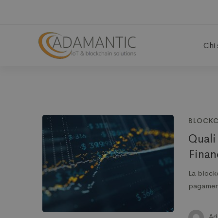
Chi
BLOCKC
Quali
Finan
La blockc
pagament
Ad