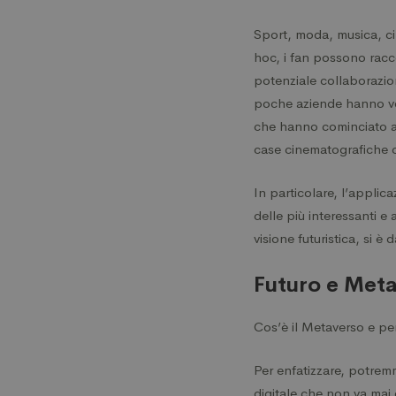
Sport, moda, musica, cin
hoc, i fan possono racco
potenziale collaborazi
poche aziende hanno volu
che hanno cominciato ad 
case cinematografiche c
In particolare, l’applic
delle più interessanti e
visione futuristica, si è
Futuro e Met
Cos’è il Metaverso e pe
Per enfatizzare, potrem
digitale che non va mai