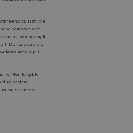
atar personalizzati che
anche comprare abiti
to senso il mondo degli
ort. Dal fantacalcio ai
esperienza ancora più
ià nei Non fungible
ci ed originali,
averso ci sembra il