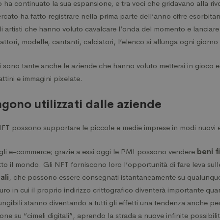
 ha continuato la sua espansione, e tra voci che gridavano alla riv
rcato ha fatto registrare nella prima parte dell’anno cifre esorbitant
 gli artisti che hanno voluto cavalcare l’onda del momento e lanciar
 attori, modelle, cantanti, calciatori, l’elenco si allunga ogni giorno
gi sono tante anche le aziende che hanno voluto mettersi in gioco e
ttini e immagini pixelate.
ono utilizzati dalle aziende
 NFT possono supportare le piccole e medie imprese in modi nuovi e
li e-commerce; grazie a essi oggi le PMI possono vendere
beni fi
utto il mondo. Gli NFT forniscono loro l’opportunità di fare leva s
ali
, che possono essere consegnati istantaneamente su qualunque
uro in cui il proprio indirizzo crittografico diventerà importante quan
gibili stanno diventando a tutti gli effetti una tendenza anche per 
ne su “cimeli digitali”, aprendo la strada a nuove infinite possibili