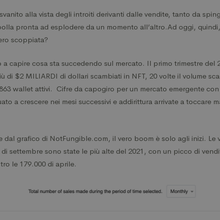
 svanito alla vista degli introiti derivanti dalle vendite, tanto da sp
 bolla pronta ad esplodere da un momento all’altro.Ad oggi, quindi,
vero scoppiata?
a capire cosa sta succedendo sul mercato. Il primo trimestre del 2
iù di $2 MILIARDI di dollari scambiati in NFT, 20 volte il volume sca
863 wallet attivi. Cifre da capogiro per un mercato emergente con 
to a crescere nei mesi successivi e addirittura arrivate a toccare ma
dal grafico di NotFungible.com, il vero boom è solo agli inizi. Le ve
 di settembre sono state le più alte del 2021, con un picco di ven
ro le 179.000 di aprile.