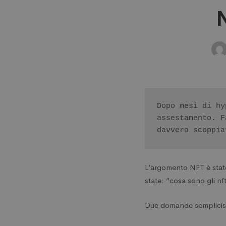
NFT,
N
la
bolla
è
Dopo mesi di hy
assestamento. F
scoppi
davvero scoppia
L’argomento NFT è stato
state: ”cosa sono gli nf
Due domande sempliciss