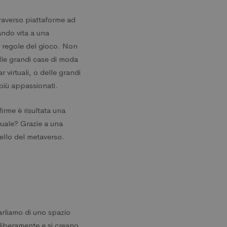
traverso piattaforme ad
ando vita a una
 regole del gioco. Non
elle grandi case di moda
 virtuali, o delle grandi
 più appassionati.
irme è risultata una
tuale? Grazie a una
uello del metaverso.
arliamo di uno spazio
liberamente e si creano