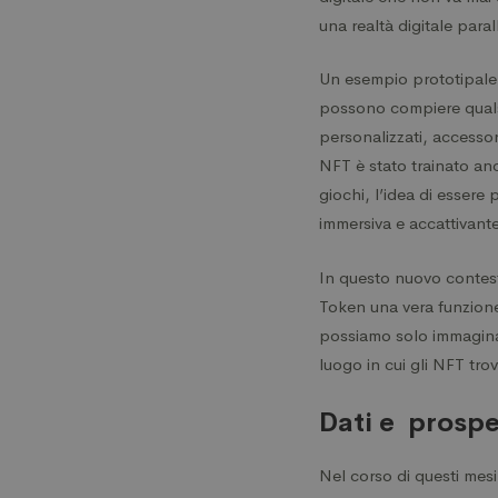
una realtà digitale paral
Un esempio prototipale d
possono compiere qualsi
personalizzati, accessor
NFT è stato trainato anc
giochi, l’idea di essere
immersiva e accattivante
In questo nuovo contes
Token una vera funzione 
possiamo solo immaginar
luogo in cui gli NFT tro
Dati e prosp
Nel corso di questi mesi