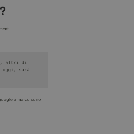
a?
ment
, altri di 
 oggi, sarà 
 google a marzo sono