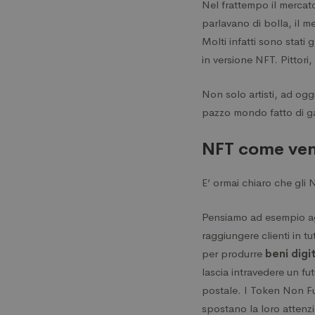
Nel frattempo il mercato
parlavano di bolla, il me
Molti infatti sono stati
in versione NFT. Pittori,
Non solo artisti, ad og
pazzo mondo fatto di ga
NFT come veng
E’ ormai chiaro che gli
Pensiamo ad esempio ag
raggiungere clienti in t
per produrre
beni digit
lascia intravedere un fut
postale. I Token Non Fun
spostano la loro attenzio