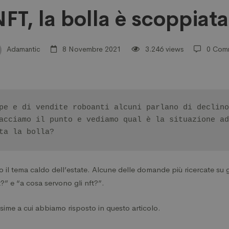
FT, la bolla è scoppiat
Adamantic
8 Novembre 2021
3.246 views
0 Com
pe e di vendite roboanti alcuni parlano di declino
acciamo il punto e vediamo qual è la situazione ad
ata?
ta la bolla?
 il tema caldo dell’estate. Alcune delle domande più ricercate su
t?” e “a cosa servono gli nft?”.
ime a cui abbiamo risposto in
questo articolo
.