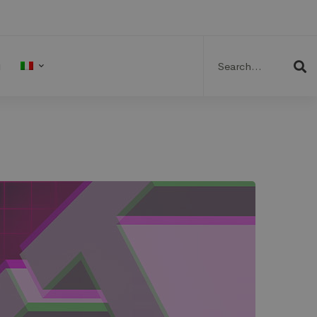
Search
for:
g