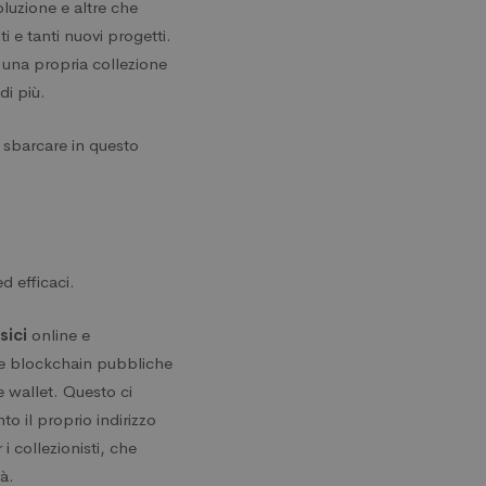
oluzione e altre che
i e tanti nuovi progetti.
e una propria collezione
 di più.
 sbarcare in questo
d efficaci.
sici
online e
ulle blockchain pubbliche
 wallet. Questo ci
to il proprio indirizzo
i collezionisti, che
tà.