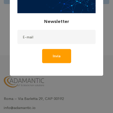
Cyber Security
A Freeserve case study
Newsletter
Invia
Roma – Via Barletta 29, CAP 00192
info@adamantic.io